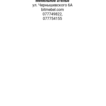
Мебельное ателье
ул. Чернышевского 6А
bitmebel.com
077749822,
077754155