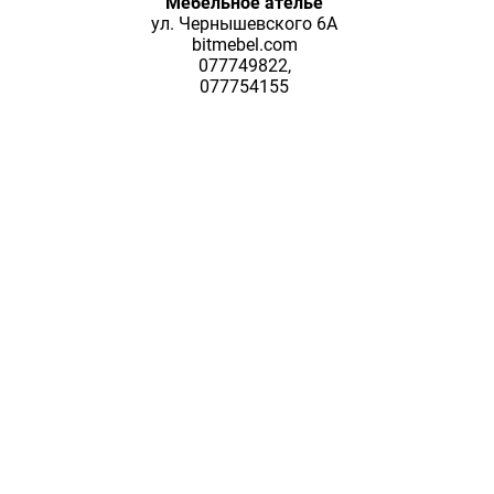
Мебельное ателье
ул. Чернышевского 6А
bitmebel.com
077749822,
077754155